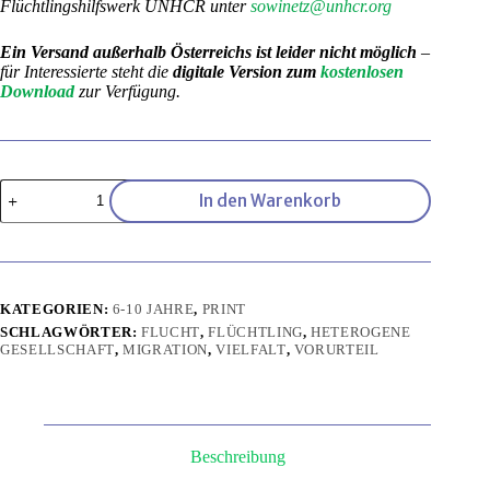
Flüchtlingshilfswerk UNHCR unter
sowinetz@unhcr.org
Ein Versand außerhalb Österreichs ist leider nicht möglich
–
für Interessierte steht die
digitale Version zum
kostenlosen
Download
zur Verfügung.
Willkommen
In den Warenkorb
in
unserer
Klasse
Menge
KATEGORIEN:
6-10 JAHRE
,
PRINT
SCHLAGWÖRTER:
FLUCHT
,
FLÜCHTLING
,
HETEROGENE
GESELLSCHAFT
,
MIGRATION
,
VIELFALT
,
VORURTEIL
Beschreibung