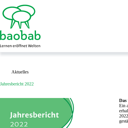
Zum
Inhalt
springen
Aktuelles
Jahresbericht 2022
Das 
Ein 
erha
2022
gest