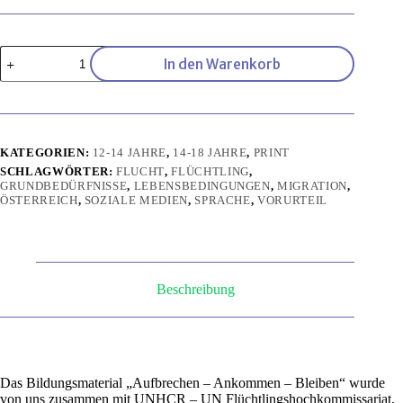
Aufbrechen,
In den Warenkorb
Ankommen,
Bleiben
Menge
KATEGORIEN:
12-14 JAHRE
,
14-18 JAHRE
,
PRINT
SCHLAGWÖRTER:
FLUCHT
,
FLÜCHTLING
,
GRUNDBEDÜRFNISSE
,
LEBENSBEDINGUNGEN
,
MIGRATION
,
ÖSTERREICH
,
SOZIALE MEDIEN
,
SPRACHE
,
VORURTEIL
Beschreibung
Das Bildungsmaterial „Aufbrechen – Ankommen – Bleiben“ wurde
von uns zusammen mit UNHCR – UN Flüchtlingshochkommissariat,