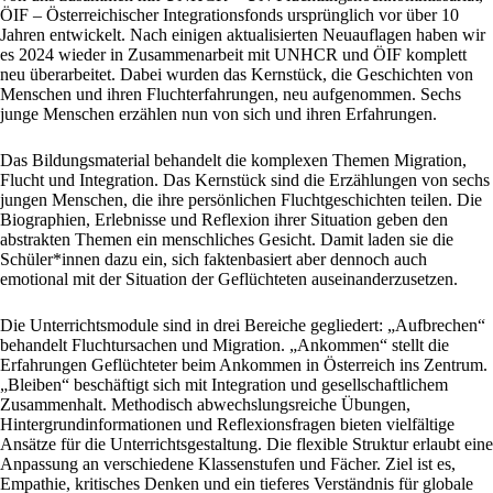
ÖIF – Österreichischer Integrationsfonds ursprünglich vor über 10
Jahren entwickelt. Nach einigen aktualisierten Neuauflagen haben wir
es 2024 wieder in Zusammenarbeit mit UNHCR und ÖIF komplett
neu überarbeitet. Dabei wurden das Kernstück, die Geschichten von
Menschen und ihren Fluchterfahrungen, neu aufgenommen. Sechs
junge Menschen erzählen nun von sich und ihren Erfahrungen.
Das Bildungsmaterial behandelt die komplexen Themen Migration,
Flucht und Integration. Das Kernstück sind die Erzählungen von sechs
jungen Menschen, die ihre persönlichen Fluchtgeschichten teilen. Die
Biographien, Erlebnisse und Reflexion ihrer Situation geben den
abstrakten Themen ein menschliches Gesicht. Damit laden sie die
Schüler*innen dazu ein, sich faktenbasiert aber dennoch auch
emotional mit der Situation der Geflüchteten auseinanderzusetzen.
Die Unterrichtsmodule sind in drei Bereiche gegliedert: „Aufbrechen“
behandelt Fluchtursachen und Migration. „Ankommen“ stellt die
Erfahrungen Geflüchteter beim Ankommen in Österreich ins Zentrum.
„Bleiben“ beschäftigt sich mit Integration und gesellschaftlichem
Zusammenhalt. Methodisch abwechslungsreiche Übungen,
Hintergrundinformationen und Reflexionsfragen bieten vielfältige
Ansätze für die Unterrichtsgestaltung. Die flexible Struktur erlaubt eine
Anpassung an verschiedene Klassenstufen und Fächer. Ziel ist es,
Empathie, kritisches Denken und ein tieferes Verständnis für globale